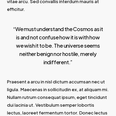
vitae arcu. Sed convallis interdum mauris at
efficitur.
“We must understand the Cosmos as it
is and not confuse how it is with how
we wish it to be. The universe seems
neither benign nor hostile, merely
indifferent.”
Praesent a arcu in nisl dictum accumsan nec ut
ligula. Maecenas in sollicitudin ex, at aliquam mi.
Nullam rutrum consequat ipsum, eget tincidunt
dui lacinia ut. Vestibulum semper lobortis
lectus, laoreet fermentum tortor. Donec lectus