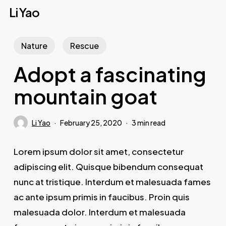
Skip
Li Yao
to
main
Nature
Rescue
content
Adopt a fascinating
mountain goat
Li Yao
February 25, 2020
3 min read
Lorem ipsum dolor sit amet, consectetur
adipiscing elit. Quisque bibendum consequat
nunc at tristique. Interdum et malesuada fames
ac ante ipsum primis in faucibus. Proin quis
malesuada dolor. Interdum et malesuada