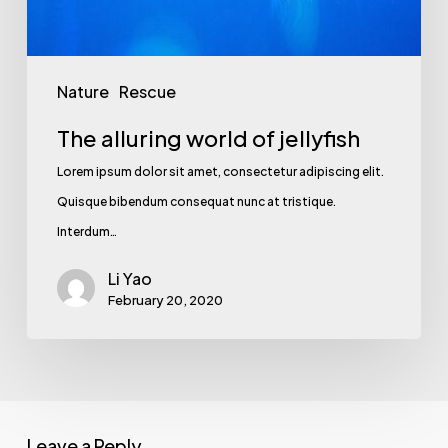
Nature
Rescue
The alluring world of jellyfish
Lorem ipsum dolor sit amet, consectetur adipiscing elit.
Quisque bibendum consequat nunc at tristique.
Interdum…
Li Yao
February 20, 2020
Leave a Reply