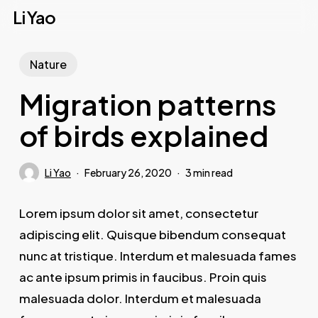
Skip
Li Yao
to
main
Nature
content
Migration patterns
of birds explained
Li Yao
February 26, 2020
3 min read
Lorem ipsum dolor sit amet, consectetur
adipiscing elit. Quisque bibendum consequat
nunc at tristique. Interdum et malesuada fames
ac ante ipsum primis in faucibus. Proin quis
malesuada dolor. Interdum et malesuada