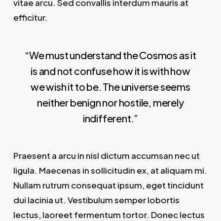
vitae arcu. Sed convallis interdum mauris at
efficitur.
“We must understand the Cosmos as it
is and not confuse how it is with how
we wish it to be. The universe seems
neither benign nor hostile, merely
indifferent.”
Praesent a arcu in nisl dictum accumsan nec ut
ligula. Maecenas in sollicitudin ex, at aliquam mi.
Nullam rutrum consequat ipsum, eget tincidunt
dui lacinia ut. Vestibulum semper lobortis
lectus, laoreet fermentum tortor. Donec lectus